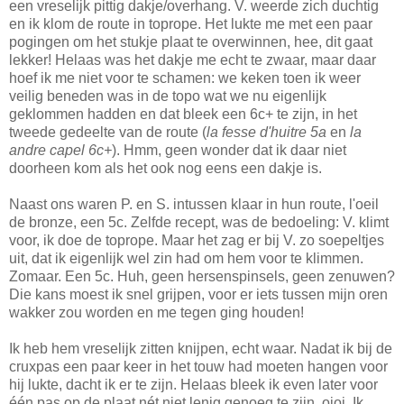
een vreselijk pittig dakje/overhang. V. weerde zich duchtig
en ik klom de route in toprope. Het lukte me met een paar
pogingen om het stukje plaat te overwinnen, hee, dit gaat
lekker! Helaas was het dakje me echt te zwaar, maar daar
hoef ik me niet voor te schamen: we keken toen ik weer
veilig beneden was in de topo wat we nu eigenlijk
geklommen hadden en dat bleek een 6c+ te zijn, in het
tweede gedeelte van de route (
la fesse d'huitre 5a
en
la
andre capel 6c+
). Hmm, geen wonder dat ik daar niet
doorheen kom als het ook nog eens een dakje is.
Naast ons waren P. en S. intussen klaar in hun route,
l'oeil
de bronze
, een 5c. Zelfde recept, was de bedoeling: V. klimt
voor, ik doe de toprope. Maar het zag er bij V. zo soepeltjes
uit, dat ik eigenlijk wel zin had om hem voor te klimmen.
Zomaar. Een 5c. Huh, geen hersenspinsels, geen zenuwen?
Die kans moest ik snel grijpen, voor er iets tussen mijn oren
wakker zou worden en me tegen ging houden!
Ik heb hem vreselijk zitten knijpen, echt waar. Nadat ik bij de
cruxpas een paar keer in het touw had moeten hangen voor
hij lukte, dacht ik er te zijn. Helaas bleek ik even later voor
één pas op de plaat nét niet lenig genoeg te zijn, oioi. Ik