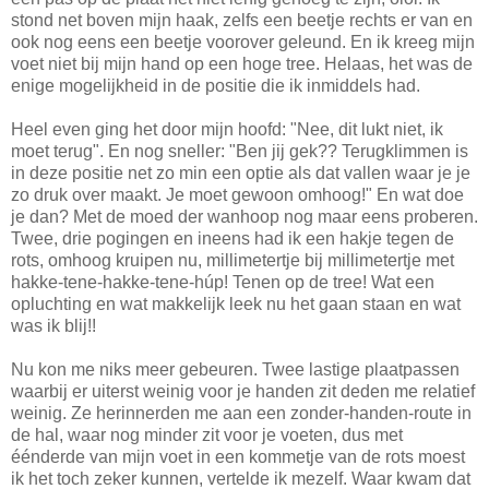
stond net boven mijn haak, zelfs een beetje rechts er van en
ook nog eens een beetje voorover geleund. En ik kreeg mijn
voet niet bij mijn hand op een hoge tree. Helaas, het was de
enige mogelijkheid in de positie die ik inmiddels had.
Heel even ging het door mijn hoofd: "Nee, dit lukt niet, ik
moet terug". En nog sneller: "Ben jij gek?? Terugklimmen is
in deze positie net zo min een optie als dat vallen waar je je
zo druk over maakt. Je moet gewoon omhoog!" En wat doe
je dan? Met de moed der wanhoop nog maar eens proberen.
Twee, drie pogingen en ineens had ik een hakje tegen de
rots, omhoog kruipen nu, millimetertje bij millimetertje met
hakke-tene-hakke-tene-húp! Tenen op de tree! Wat een
opluchting en wat makkelijk leek nu het gaan staan en wat
was ik blij!!
Nu kon me niks meer gebeuren. Twee lastige plaatpassen
waarbij er uiterst weinig voor je handen zit deden me relatief
weinig. Ze herinnerden me aan een zonder-handen-route in
de hal, waar nog minder zit voor je voeten, dus met
éénderde van mijn voet in een kommetje van de rots moest
ik het toch zeker kunnen, vertelde ik mezelf. Waar kwam dat