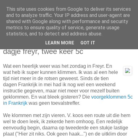
This site uses cookies from Google to deliver its services
Nanske's Klimlog
and to analyze traffic. Your IP address and user-agent are
shared with Google along with performance and security
metrics to ensure quality of service, generate usage
...en andere bergsporten...
statistics, and to detect and address abuse.
LEARN MORE
GOT IT
maandag 13 oktober 2008
dagje freyr, twee keer 5c
Wat een heerlijk weer was het zondag in Freyr. En
wat heb ik super kunnen klimmen. Ik was al een hele
tijd niet meer in de rotsen geweest. Sinds de tien
dagen Frankrijk in mei had ik nog wel een weekend
instructie gegeven, maar niet meer voor mezelf buiten
geklommen. En wat bleek gisteren? Die
voorgeklommen 5c
in Frankrijk
was geen toevalstreffer.
We klommen met zijn vieren. V. koos een route uit die hem
wel te doen leek, ik zekerde hem omhoog. Een redelijk
eenvoudig begin, daarna op tweederde een stukje lastige
plaat ("Hier zit niks. Ook geen haak...") en de uitklim door