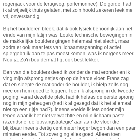
regenjack voor de terugweg, portemonnee). De gordel had
ik al wijselijk thuis gelaten, met zo'n hoofd zekeren leek me
vrij onverstandig.
Bij het boulderen bleek, dat ik ook fysiek behoorlijk aan het
einde van mijn latijn was. Leuke technische bewegingen in
de makkelijke boulders gingen helemaal niet slecht, maar
zodra er ook maar iets van lichaamsspanning of actief
spiergebruik aan te pas moest komen, was ik nergens meer.
Nou ja. Zo'n bouldermat ligt ook best lekker.
Een van die boulders deed ik zonder de mat eronder en ik
ving mijn afsprong netjes op op de harde vloer. Frans zag
dat en sleepte de mat onder de boulder, ik hielp zelfs nog
mee om hem goed te leggen. Toen ik afsprong in de tweede
poging, vanaf dezelfde plek, had ik helaas de eerste sprong
nog in mijn geheugen (had ik al gezegd dat ik het allemaal
niet op een rijtje had?). Ineens voelde ik iets onder mijn
tenen waar ik het niet verwachtte en mijn lichaam paste
razendsnel de 'opvangstrategie' aan aan de vloer die
blijkbaar ineens dertig centimeter hoger begon dan een paar
minuten eerder. Tot zover ging alles goed. Alleen toen