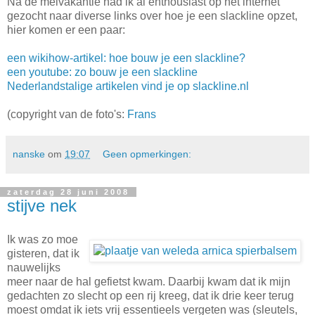
Na de meivakantie had ik al enthousiast op het internet
gezocht naar diverse links over hoe je een slackline opzet,
hier komen er een paar:
een wikihow-artikel: hoe bouw je een slackline?
een youtube: zo bouw je een slackline
Nederlandstalige artikelen vind je op slackline.nl
(copyright van de foto's:
Frans
nanske
om
19:07
Geen opmerkingen:
zaterdag 28 juni 2008
stijve nek
Ik was zo moe
gisteren, dat ik
nauwelijks
meer naar de hal gefietst kwam. Daarbij kwam dat ik mijn
gedachten zo slecht op een rij kreeg, dat ik drie keer terug
moest omdat ik iets vrij essentieels vergeten was (sleutels,