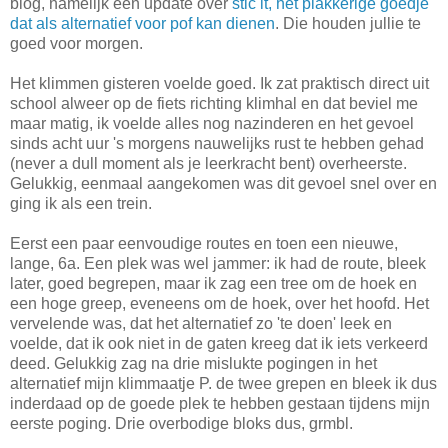
blog, namelijk een update over
stic it, het plakkerige goedje
dat als alternatief voor pof kan dienen
. Die houden jullie te
goed voor morgen.
Het klimmen gisteren voelde goed. Ik zat praktisch direct uit
school alweer op de fiets richting klimhal en dat beviel me
maar matig, ik voelde alles nog nazinderen en het gevoel
sinds acht uur 's morgens nauwelijks rust te hebben gehad
(never a dull moment als je leerkracht bent) overheerste.
Gelukkig, eenmaal aangekomen was dit gevoel snel over en
ging ik als een trein.
Eerst een paar eenvoudige routes en toen een nieuwe,
lange, 6a. Een plek was wel jammer: ik had de route, bleek
later, goed begrepen, maar ik zag een tree om de hoek en
een hoge greep, eveneens om de hoek, over het hoofd. Het
vervelende was, dat het alternatief zo 'te doen' leek en
voelde, dat ik ook niet in de gaten kreeg dat ik iets verkeerd
deed. Gelukkig zag na drie mislukte pogingen in het
alternatief mijn klimmaatje P. de twee grepen en bleek ik dus
inderdaad op de goede plek te hebben gestaan tijdens mijn
eerste poging. Drie overbodige bloks dus, grmbl.