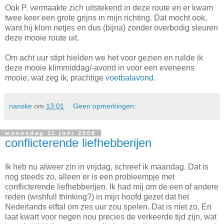
Ook P. vermaakte zich uitstekend in deze route en er kwam
twee keer een grote grijns in mijn richting. Dat mocht ook,
want hij klom netjes en dus (bijna) zonder overbodig sleuren
deze mooie route uit.
Om acht uur stipt hielden we het voor gezien en ruilde ik
deze mooie klimmiddag/-avond in voor een eveneens
mooie, wat zeg ik, prachtige
voetbalavond
.
nanske
om
13:01
Geen opmerkingen:
woensdag 11 juni 2008
conflicterende liefhebberijen
Ik heb nu alweer zin in vrijdag, schreef ik maandag. Dat is
nog steeds zo, alleen er is een probleempje met
conflicterende liefhebberijen. Ik had mij om de een of andere
reden (wishfull thinking?) in mijn hoofd gezet dat het
Nederlands elftal om zes uur zou spelen. Dat is niet zo. En
laat kwart voor negen nou precies de verkeerde tijd zijn, wat