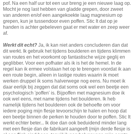
pof. Na een half uur tot een uur breng je een nieuwe laag op.
Mocht je nog last hebben van gladde grepen, door zweet
van anderen en/of een aangekoekte laag magnesium op
grepen, kun je tussendoor even poffen. Stic It dat op je
handen is achter gebeleven gaat er met water en zeep weer
af.
Werkt dit echt?
Ja, ik kan niet anders concluderen dan dat
dit werkt. Ik gebruik het tijdens boulderen en tijdens klimmen
van routes en het voorkomt op fantastische wijze geglij en
geglibber. Voor een pofhater als ik is het de hemel. In de
regel kan ik ermee volstaan het op te brengen voordat ik aan
een route begin, alleen in lastige routes waarin ik moet
werken druppel ik soms halverwege nog eens. Nu moet ik
daar eerlijk bij zeggen dat dat soms ook wel een beetje een
psychologisch 'poffen' is. Bijpoffen met magnesium doe ik
ook wel eens, met name tijdens het boulderen. Ik heb
namelijk tijdens het boulderen ook de behoefte om voor
iedere poging mijn flesje tevoorschijn te halen en hoop dat
een beetje binnen de perken te houden door te poffen. Stic It
werkt echter beter... Ik doe dan ook beduidend minder lang
met een flesje dan de fabrikant aangeeft (mijn derde flesje is