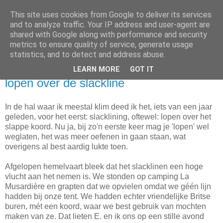
This site uses cookies from Google to deliver its services
Nanske's Klimlog
and to analyze traffic. Your IP address and user-agent are
shared with Google along with performance and security
metrics to ensure quality of service, generate usage
...en andere bergsporten...
statistics, and to detect and address abuse.
LEARN MORE
GOT IT
zondag 29 juni 2008
lopen over de slackline
In de hal waar ik meestal klim deed ik het, iets van een jaar
geleden, voor het eerst: slacklining, oftewel: lopen over het
slappe koord. Nu ja, bij zo'n eerste keer mag je 'lopen' wel
weglaten, het was meer oefenen in gaan staan, wat
overigens al best aardig lukte toen.
Afgelopen hemelvaart bleek dat het slacklinen een hoge
vlucht aan het nemen is. We stonden op camping La
Musardière en grapten dat we opvielen omdat we géén lijn
hadden bij onze tent. We hadden echter vriendelijke Britse
buren, mét een koord, waar we best gebruik van mochten
maken van ze. Dat lieten E. en ik ons op een stille avond