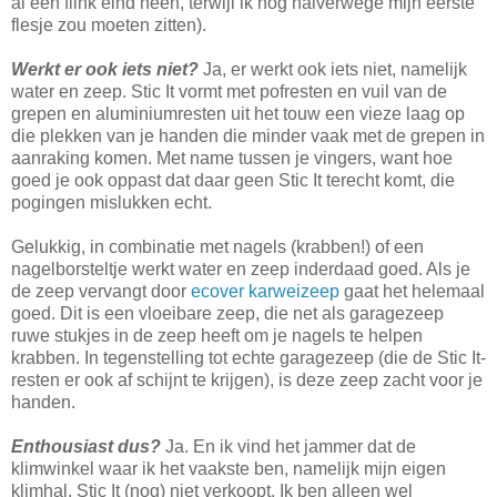
al een flink eind heen, terwijl ik nog halverwege mijn eerste
flesje zou moeten zitten).
Werkt er ook iets niet?
Ja, er werkt ook iets niet, namelijk
water en zeep. Stic It vormt met pofresten en vuil van de
grepen en aluminiumresten uit het touw een vieze laag op
die plekken van je handen die minder vaak met de grepen in
aanraking komen. Met name tussen je vingers, want hoe
goed je ook oppast dat daar geen Stic It terecht komt, die
pogingen mislukken echt.
Gelukkig, in combinatie met nagels (krabben!) of een
nagelborsteltje werkt water en zeep inderdaad goed. Als je
de zeep vervangt door
ecover karweizeep
gaat het helemaal
goed. Dit is een vloeibare zeep, die net als garagezeep
ruwe stukjes in de zeep heeft om je nagels te helpen
krabben. In tegenstelling tot echte garagezeep (die de Stic It-
resten er ook af schijnt te krijgen), is deze zeep zacht voor je
handen.
Enthousiast dus?
Ja. En ik vind het jammer dat de
klimwinkel waar ik het vaakste ben, namelijk mijn eigen
klimhal, Stic It (nog) niet verkoopt. Ik ben alleen wel