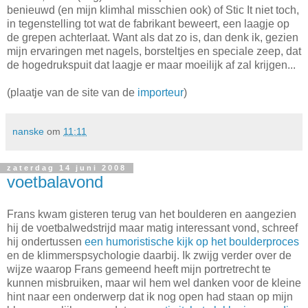
benieuwd (en mijn klimhal misschien ook) of Stic It niet toch,
in tegenstelling tot wat de fabrikant beweert, een laagje op
de grepen achterlaat. Want als dat zo is, dan denk ik, gezien
mijn ervaringen met nagels, borsteltjes en speciale zeep, dat
de hogedrukspuit dat laagje er maar moeilijk af zal krijgen...
(plaatje van de site van de
importeur
)
nanske
om
11:11
zaterdag 14 juni 2008
voetbalavond
Frans kwam gisteren terug van het boulderen en aangezien
hij de voetbalwedstrijd maar matig interessant vond, schreef
hij ondertussen
een humoristische kijk op het boulderproces
en de klimmerspsychologie daarbij. Ik zwijg verder over de
wijze waarop Frans gemeend heeft mijn portretrecht te
kunnen misbruiken, maar wil hem wel danken voor de kleine
hint naar een onderwerp dat ik nog open had staan op mijn