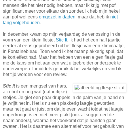
mensen die het niet nodig hebben, maar ik krijg met pof
significant meer voor elkaar dan zonder. Ik heb mijn hekel
aan pof wel eens
omgezet in daden
, maar dat heb ik
niet
lang volgehouden
.
In december kwam op mijn verjaardag de verlossing in de
vorm van een klein flesje,
Stic It
. Ik had het een half jaartje
eerder al eens geprobeerd uit het flesje van een klimmaatje,
in Fontainebleau. Toen vond ik het maar plakkerig spul, dat
te kort effect had. Maar het hebben van een eigen flesje gaf
me de kans om het aan een wat uitgebreider onderzoek te
onderwerpen. Inmiddels gebruik ik het wekelijks en vind ik
het tijd worden voor een review.
Stic It
is een mengsel van hars,
alcohol en nog wat (natuurlijke)
stofjes. Je giet een paar druppels in de palm van je hand en
je wrijft het in. Het is nu een plakkerig laagje geworden,
maar het gaat er juist om dat je even wacht totdat het laagje
opgedroogd is en niet meer plakt (ook al suggereert de
naam anders), waarna het voorkomt dat je handen gaan
zweten. Het is daarmee een alternatief voor het gebruik van