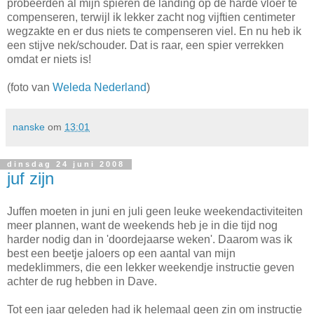
probeerden al mijn spieren de landing op de harde vloer te
compenseren, terwijl ik lekker zacht nog vijftien centimeter
wegzakte en er dus niets te compenseren viel. En nu heb ik
een stijve nek/schouder. Dat is raar, een spier verrekken
omdat er niets is!
(foto van
Weleda Nederland
)
nanske
om
13:01
dinsdag 24 juni 2008
juf zijn
Juffen moeten in juni en juli geen leuke weekendactiviteiten
meer plannen, want de weekends heb je in die tijd nog
harder nodig dan in 'doordejaarse weken'. Daarom was ik
best een beetje jaloers op een aantal van mijn
medeklimmers, die een lekker weekendje instructie geven
achter de rug hebben in Dave.
Tot een jaar geleden had ik helemaal geen zin om instructie