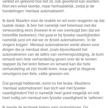
verteld en getoond hoe het zit, ook geoefend kan worden.
Niet een enkel keertje, maar herhaaldelijk, zodat je de
handelingen 'mentaal automatiseert'.
Ik dank Maarten voor de reaktie en wil even reageren op dat
laatste stukje. Ik ben het namelijk niet helemaal met die
verwoording eens (hoewel ik er van overtuigd ben dat we
hetzelfde bedoelen). Het gaat er bij fysieke vaardigheden
namelijk juist om dat we ze
fysiek
automatiseren, 'in de
vingers krijgen'. Mentaal automatiseren werkt alleen voor
dingen die je mentaal doet, zoals bijvoorbeeld het
automatiseren van de tafels van vermenigvuldiging. Je kunt
iemand een hele verhandeling geven over de te nemen
stappen bij het leren fietsen en iemand kan die hele
verhandeling uit zijn hoofd leren, maar geef je diegene
vervolgens een fiets, valtie gewoon om.
Dat gezegd hebbende, komt nu het leuke. Maartens
'mentaal automatiseren' kan toch wel met fysieke
vaardigheden! Het is namelijk heel goed mogelijk en ook
heel nuttig om mentaal een fysieke vaardigheid te 'oefenen'.
Ik leerde de techniek tijdens mijn motorrijlssen. De