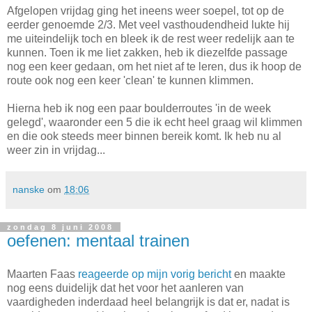
Afgelopen vrijdag ging het ineens weer soepel, tot op de
eerder genoemde 2/3. Met veel vasthoudendheid lukte hij
me uiteindelijk toch en bleek ik de rest weer redelijk aan te
kunnen. Toen ik me liet zakken, heb ik diezelfde passage
nog een keer gedaan, om het niet af te leren, dus ik hoop de
route ook nog een keer 'clean' te kunnen klimmen.
Hierna heb ik nog een paar boulderroutes 'in de week
gelegd', waaronder een 5 die ik echt heel graag wil klimmen
en die ook steeds meer binnen bereik komt. Ik heb nu al
weer zin in vrijdag...
nanske
om
18:06
zondag 8 juni 2008
oefenen: mentaal trainen
Maarten Faas
reageerde op mijn vorig bericht
en maakte
nog eens duidelijk dat het voor het aanleren van
vaardigheden inderdaad heel belangrijk is dat er, nadat is