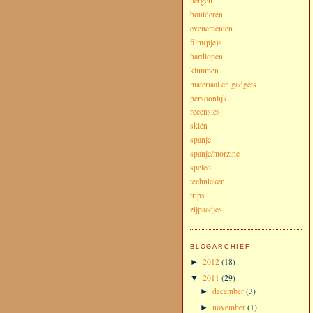
bergen
boulderen
evenementen
film(pje)s
hardlopen
klimmen
materiaal en gadgets
persoonlijk
recensies
skiën
spanje
spanje/morzine
speleo
technieken
trips
zijpaadjes
BLOGARCHIEF
2012
(18)
►
2011
(29)
▼
december
(3)
►
november
(1)
►