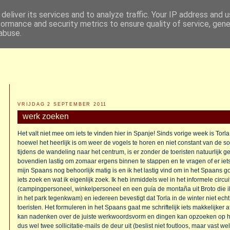
deliver its services and to analyze traffic. Your IP address and 
formance and security metrics to ensure quality of service, gen
abuse.
NANSKE'S KLIMLOG
...EN ANDERE BERGSPORTEN...
VRIJDAG 2 SEPTEMBER 2011
werk zoeken
Het valt niet mee om iets te vinden hier in Spanje! Sinds vorige week is Torla
hoewel het heerlijk is om weer de vogels te horen en niet constant van de 
tijdens de wandeling naar het centrum, is er zonder de toeristen natuurlijk g
bovendien lastig om zomaar ergens binnen te stappen en te vragen of er iets
mijn Spaans nog behoorlijk matig is en ik het lastig vind om in het Spaans 
iets zoek en wat ik eigenlijk zoek. Ik heb inmiddels wel in het informele cir
(campingpersoneel, winkelpersoneel en een guía de montaña uit Broto die ik
in het park tegenkwam) en iedereen bevestigt dat Torla in de winter niet echt
toeristen. Het formuleren in het Spaans gaat me schriftelijk iets makkelijker
kan nadenken over de juiste werkwoordsvorm en dingen kan opzoeken op het 
dus wel twee sollicitatie-mails de deur uit (beslist niet foutloos, maar vast wel