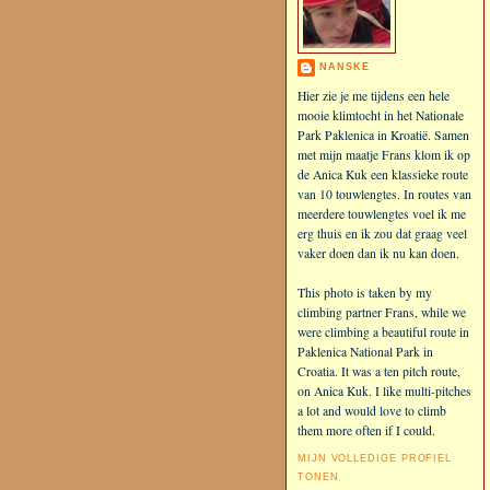
NANSKE
Hier zie je me tijdens een hele
mooie klimtocht in het Nationale
Park Paklenica in Kroatië. Samen
met mijn maatje Frans klom ik op
de Anica Kuk een klassieke route
van 10 touwlengtes. In routes van
meerdere touwlengtes voel ik me
erg thuis en ik zou dat graag veel
vaker doen dan ik nu kan doen.
This photo is taken by my
climbing partner Frans, while we
were climbing a beautiful route in
Paklenica National Park in
Croatia. It was a ten pitch route,
on Anica Kuk. I like multi-pitches
a lot and would love to climb
them more often if I could.
MIJN VOLLEDIGE PROFIEL
TONEN