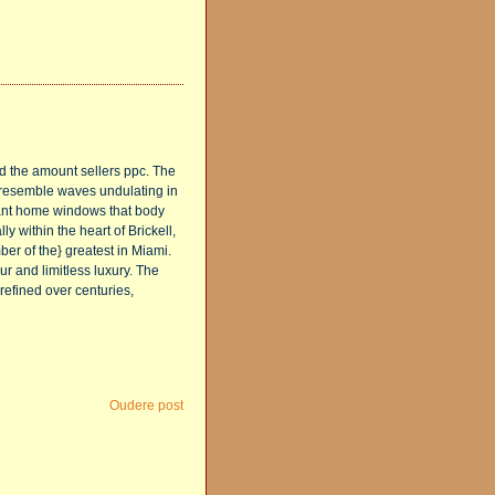
d the amount sellers ppc. The
 resemble waves undulating in
stant home windows that body
y within the heart of Brickell,
er of the} greatest in Miami.
ur and limitless luxury. The
refined over centuries,
Oudere post