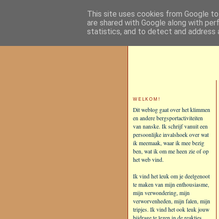
This site uses cookies from Google to 
are shared with Google along with per
statistics, and to detect and address 
WELKOM!
Dit weblog gaat over het klimmen
en andere bergsportactiviteiten
van nanske. Ik schrijf vanuit een
persoonlijke invalshoek over wat
ik meemaak, waar ik mee bezig
ben, wat ik om me heen zie of op
het web vind.
Ik vind het leuk om je deelgenoot
te maken van mijn enthousiasme,
mijn verwondering, mijn
verworvenheden, mijn falen, mijn
tripjes. Ik vind het ook leuk jouw
bijdrage te lezen in de reakties.