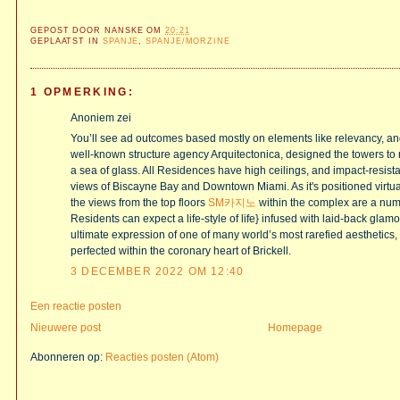
GEPOST DOOR
NANSKE
OM
20:21
GEPLAATST IN
SPANJE
,
SPANJE/MORZINE
1 OPMERKING:
Anoniem zei
You’ll see ad outcomes based mostly on elements like relevancy, an
well-known structure agency Arquitectonica, designed the towers to
a sea of glass. All Residences have high ceilings, and impact-resi
views of Biscayne Bay and Downtown Miami. As it's positioned virtuall
the views from the top floors
SM카지노
within the complex are a numb
Residents can expect a life-style of life} infused with laid-back glamo
ultimate expression of one of many world’s most rarefied aesthetics, 
perfected within the coronary heart of Brickell.
3 DECEMBER 2022 OM 12:40
Een reactie posten
Nieuwere post
Homepage
Abonneren op:
Reacties posten (Atom)