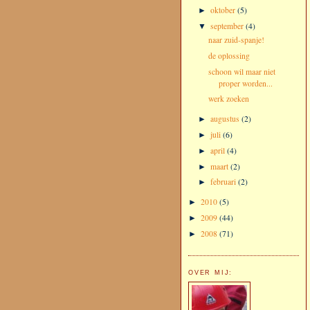
oktober
(5)
►
september
(4)
▼
naar zuid-spanje!
de oplossing
schoon wil maar niet
proper worden...
werk zoeken
augustus
(2)
►
juli
(6)
►
april
(4)
►
maart
(2)
►
februari
(2)
►
2010
(5)
►
2009
(44)
►
2008
(71)
►
OVER MIJ: