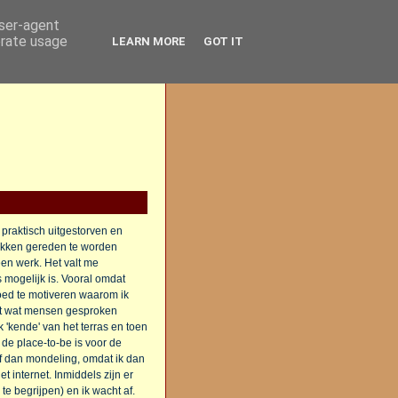
user-agent
erate usage
LEARN MORE
GOT IT
 praktisch uitgestorven en
sokken gereden te worden
een werk. Het valt me
 mogelijk is. Vooral omdat
goed te motiveren waarom ik
cuit wat mensen gesproken
 'kende' van het terras en toen
 de place-to-be is voor de
 af dan mondeling, omdat ik dan
internet. Inmiddels zijn er
 te begrijpen) en ik wacht af.