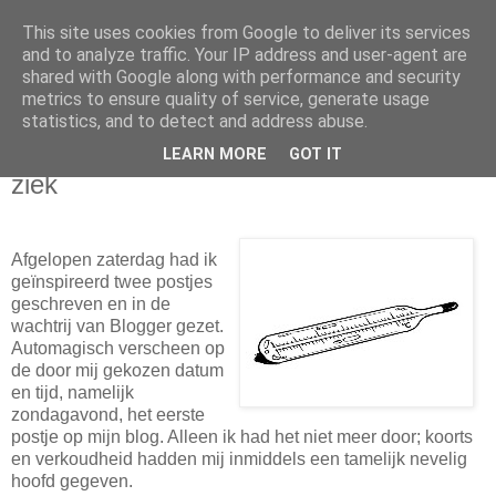
This site uses cookies from Google to deliver its services
Nanske's Klimlog
and to analyze traffic. Your IP address and user-agent are
shared with Google along with performance and security
metrics to ensure quality of service, generate usage
...en andere bergsporten...
statistics, and to detect and address abuse.
LEARN MORE
GOT IT
vrijdag 23 januari 2009
ziek
Afgelopen zaterdag had ik
geïnspireerd twee postjes
geschreven en in de
wachtrij van Blogger gezet.
Automagisch verscheen op
de door mij gekozen datum
en tijd, namelijk
zondagavond, het eerste
postje op mijn blog. Alleen ik had het niet meer door; koorts
en verkoudheid hadden mij inmiddels een tamelijk nevelig
hoofd gegeven.