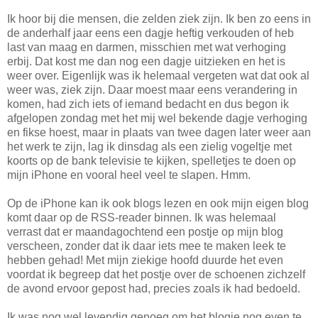
Ik hoor bij die mensen, die zelden ziek zijn. Ik ben zo eens in
de anderhalf jaar eens een dagje heftig verkouden of heb
last van maag en darmen, misschien met wat verhoging
erbij. Dat kost me dan nog een dagje uitzieken en het is
weer over. Eigenlijk was ik helemaal vergeten wat dat ook al
weer was, ziek zijn. Daar moest maar eens verandering in
komen, had zich iets of iemand bedacht en dus begon ik
afgelopen zondag met het mij wel bekende dagje verhoging
en fikse hoest, maar in plaats van twee dagen later weer aan
het werk te zijn, lag ik dinsdag als een zielig vogeltje met
koorts op de bank televisie te kijken, spelletjes te doen op
mijn iPhone en vooral heel veel te slapen. Hmm.
Op de iPhone kan ik ook blogs lezen en ook mijn eigen blog
komt daar op de RSS-reader binnen. Ik was helemaal
verrast dat er maandagochtend een postje op mijn blog
verscheen, zonder dat ik daar iets mee te maken leek te
hebben gehad! Met mijn ziekige hoofd duurde het even
voordat ik begreep dat het postje over de schoenen zichzelf
de avond ervoor gepost had, precies zoals ik had bedoeld.
Ik was nog wel levendig genoeg om het blogje nog even te